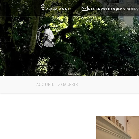
04240, ANNOT
RESERVATION@MAISON-V
ACCUEIL
>
GALERIE
19
Juil