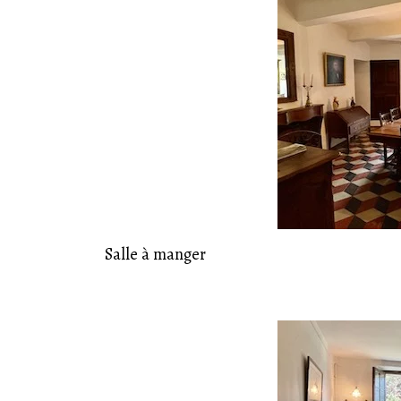
19
Juil
Salle à manger
19
Juil