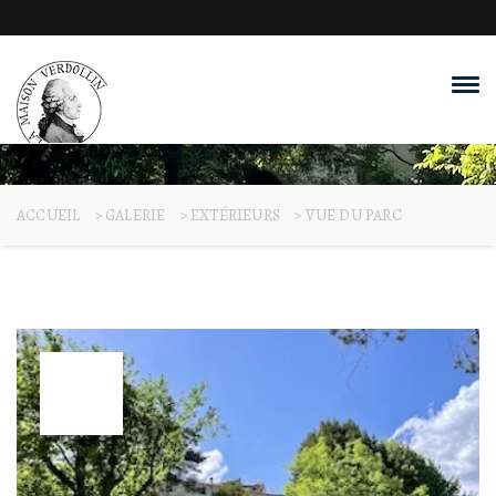
ACCUEIL
>
GALERIE
>
EXTÉRIEURS
>
VUE DU PARC
19
Juil