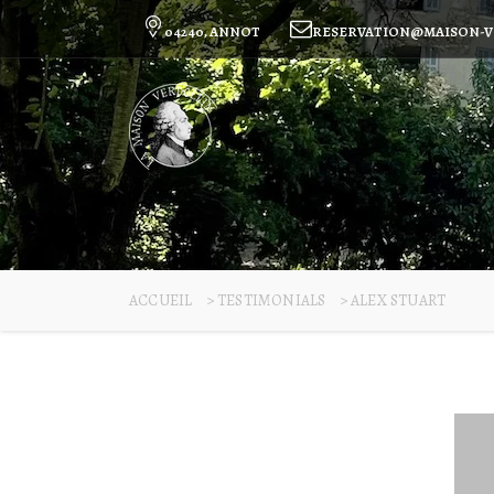
04240, ANNOT
RESERVATION@MAISON-V
ACCUEIL
>
TESTIMONIALS
>
ALEX STUART
27
Déc